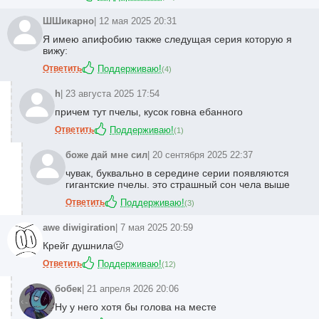
ШШикарно
| 12 мая 2025 20:31
Я имею апифобию также следущая серия которую я
вижу:
Ответить
Поддерживаю!
(
4
)
h
| 23 августа 2025 17:54
причем тут пчелы, кусок говна ебанного
Ответить
Поддерживаю!
(
1
)
боже дай мне сил
| 20 сентября 2025 22:37
чувак, буквально в середине серии появляются
гигантские пчелы. это страшный сон чела выше
Ответить
Поддерживаю!
(
3
)
awe diwigiration
| 7 мая 2025 20:59
Крейг душнила🤢
Ответить
Поддерживаю!
(
12
)
бобек
| 21 апреля 2026 20:06
Ну у него хотя бы голова на месте