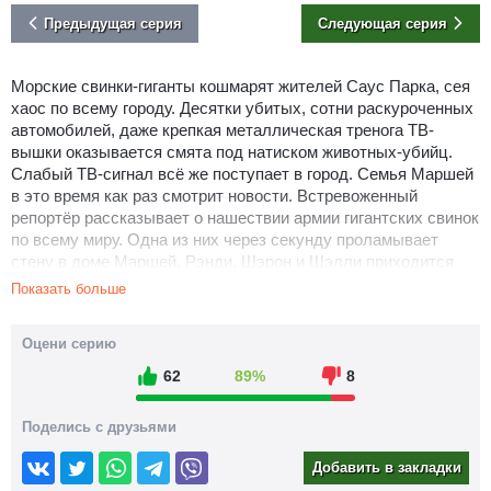
Предыдущая серия
Следующая серия
Морские свинки-гиганты кошмарят жителей Саус Парка, сея
хаос по всему городу. Десятки убитых, сотни раскуроченных
автомобилей, даже крепкая металлическая тренога ТВ-
вышки оказывается смята под натиском животных-убийц.
Слабый ТВ-сигнал всё же поступает в город. Семья Маршей
в это время как раз смотрит новости. Встревоженный
репортёр рассказывает о нашествии армии гигантских свинок
по всему миру. Одна из них через секунду проламывает
стену в доме Маршей. Рэнди, Шэрон и Шэлли приходится
бежать в поломанный автобус.
Показать больше
Тем временем пятёрка друзей и два пилота армии ВВС США
бродят где-то у подножия горы в Андах. Весь путь они
Оцени серию
размышляют о недавних событиях и вскоре сходятся во
62
89%
8
мнении, что идея о встрече в Перу была глупа и ошибочна.
Разговор прерывается поистине чудесным зрелищем — все
вместе натыкаются на гигантское поле, на котором растут
Поделись с друзьями
фрукты небывалой величины и стоят соты размером с
Добавить в закладки
двухэтажные дома. Ошалев от увиденного, они не замечают