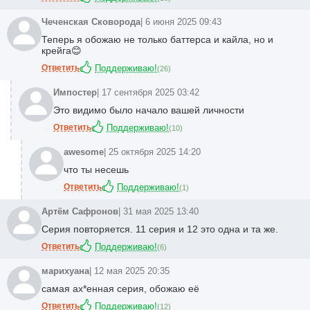
Чеченская Сковорода
| 6 июня 2025 09:43
Теперь я обожаю не только баттерса и кайла, но и
крейга😊
Ответить
Поддерживаю!
(
26
)
Импостер
| 17 сентября 2025 03:42
Это видимо было начало вашей личности
Ответить
Поддерживаю!
(
10
)
awesome
| 25 октября 2025 14:20
что ты несешь
Ответить
Поддерживаю!
(
1
)
Артём Сафронов
| 31 мая 2025 13:40
Серия повторяется. 11 серия и 12 это одна и та же.
Ответить
Поддерживаю!
(
6
)
марихуана
| 12 мая 2025 20:35
самая
ах*ен
ная серия, обожаю еë
Ответить
Поддерживаю!
(
12
)