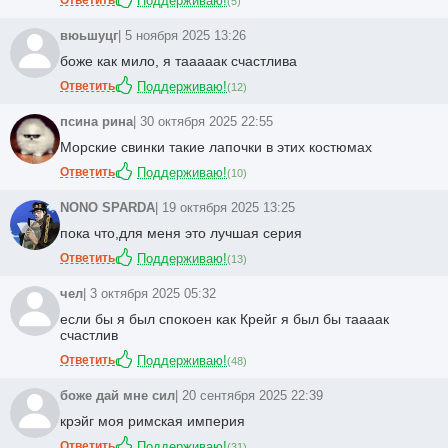
Поддерживаю!
(
5
)
вюьшуцг
| 5 ноября 2025 13:26
боже как мило, я тааааак счастлива
Ответить
Поддерживаю!
(
12
)
псина рина
| 30 октября 2025 22:55
Морские свинки такие лапочки в этих костюмах
Ответить
Поддерживаю!
(
10
)
NONO SPARDA
| 19 октября 2025 13:25
пока что,для меня это лучшая серия
Ответить
Поддерживаю!
(
13
)
чел
| 3 октября 2025 05:32
если бы я был спокоен как Крейг я был бы таааак
счастлив
Ответить
Поддерживаю!
(
48
)
боже дай мне сил
| 20 сентября 2025 22:39
крэйг моя римская империя
Ответить
Поддерживаю!
(
31
)