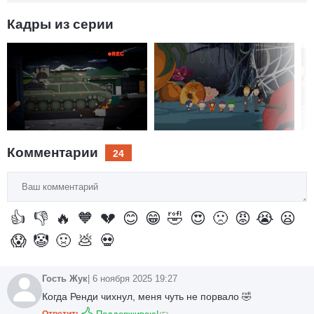
как к ним подползает гигантская личинка пчелы. Которая в
одно мгновение съедает обоих пилотов. И мальчики
Кадры из серии
остаются одни посреди смертельно опасного места.
Выживет ли семья Маршей? Смогут ли дети вернуться в
Саус Парк? Кто победит армию исполинских морских
свинок? Узнаем, досмотрев самую судьбоносную серию 12
сезона до конца.
Комментарии
24
Ваш
комментарий
👍
👎
🔥
🧡
💔
😊
😁
🤣
😍
🙁
😡
😭
😦
😱
🤡
🤢
💩
💀
Гость Жук
| 6 ноября 2025 19:27
Когда Ренди чихнул, меня чуть не порвало 🤣
Ответить