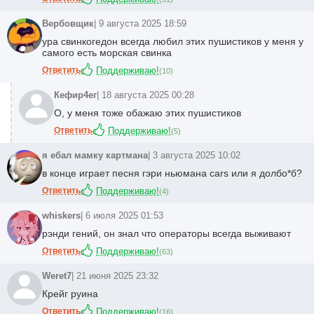
Вербовщик
| 9 августа 2025 18:59
ура свинкогедон всегда любил этих пушистиков у меня у
самого есть морская свинка
Ответить
Поддерживаю!
(
10
)
Кефир4ег
| 18 августа 2025 00:28
О, у меня тоже обажаю этих пушистиков
Ответить
Поддерживаю!
(
5
)
я ебал мамку картмана
| 3 августа 2025 10:02
в конце играет песня гэри ньюмана cars или я
долбо*б
?
Ответить
Поддерживаю!
(
4
)
whiskers
| 6 июля 2025 01:53
рэнди гений, он знал что операторы всегда выживают
Ответить
Поддерживаю!
(
63
)
Weret7
| 21 июня 2025 23:32
Крейг руина
Ответить
Поддерживаю!
(
16
)