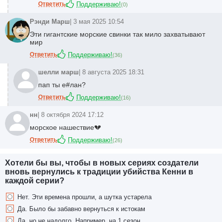
Ответить
Поддерживаю!
(
0
)
Рэнди Марш
| 3 мая 2025 10:54
Эти гигантские морские свинки так мило захватывают
мир
Ответить
Поддерживаю!
(
36
)
шелли марш
| 8 августа 2025 18:31
пап ты
е#лан
?
Ответить
Поддерживаю!
(
16
)
нн
| 8 октября 2024 17:12
морское нашествие💔
Ответить
Поддерживаю!
(
26
)
Хотели бы вы, чтобы в новых сериях создатели
вновь вернулись к традиции убийства Кенни в
каждой серии?
Нет. Эти времена прошли, а шутка устарела
Да. Было бы забавно вернуться к истокам
Да, но не надолго. Например, на 1 сезон