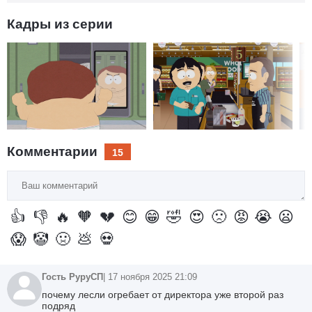
пропускает. Эрик замечает халатность, но когда узнаёт, что
его личный "секретарь" пошёл по рукам, сильно гневается.
Кадры из серии
Тем временем Рэнди сталкивается с наглым продавцом в
магазине "Фермер-фермер", который просит пожертвовать
бакс голодающим детям. А когда Рэнди отказывается,
начинает истерить и всячески привлекать к жлобу внимание
покупателей. И так каждый раз, ожидая, что старший Марш
наконец-то сломается.
Комментарии
15
Ваш
комментарий
👍
👎
🔥
🧡
💔
😊
😁
🤣
😍
🙁
😡
😭
😦
😱
🤡
🤢
💩
💀
Гость РуруСП
| 17 ноября 2025 21:09
почему лесли огребает от директора уже второй раз
подряд