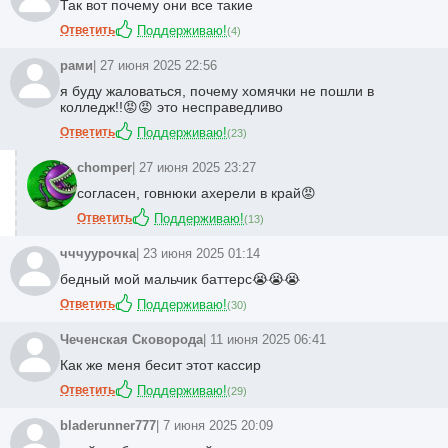
Так вот почему они все такие
Ответить
Поддерживаю!
(
4
)
рами
| 27 июня 2025 22:56
я буду жаловаться, почему хомячки не пошли в
колледж!!😡😡 это несправедливо
Ответить
Поддерживаю!
(
23
)
chomper
| 27 июня 2025 23:27
согласен, говнюки ахерели в край😡
Ответить
Поддерживаю!
(
13
)
чччуурочка
| 23 июня 2025 01:14
бедный мой мальчик баттерс😭😭😭
Ответить
Поддерживаю!
(
30
)
Чеченская Сковорода
| 11 июня 2025 06:41
Как же меня бесит этот кассир
Ответить
Поддерживаю!
(
29
)
bladerunner777
| 7 июня 2025 20:09