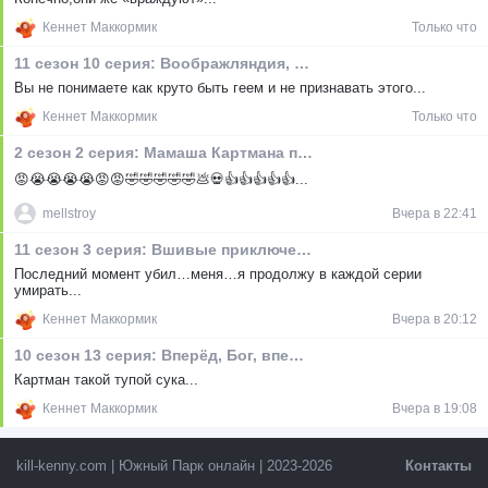
Кеннет Маккормик
Только что
11 сезон 10 серия: Воображляндия, эпизод I
Вы не понимаете как круто быть геем и не признавать этого...
Кеннет Маккормик
Только что
2 сезон 2 серия: Мамаша Картмана по-прежнему грязная шлюха
😡😭😭😭😭😡😡🤣🤣🤣🤣🤣💩💀👍👍👍👍👍...
mellstroy
Вчера в 22:41
11 сезон 3 серия: Вшивые приключения
Последний момент убил…меня…я продолжу в каждой серии
умирать...
Кеннет Маккормик
Вчера в 20:12
10 сезон 13 серия: Вперёд, Бог, вперёд XII
Картман такой тупой сука...
Кеннет Маккормик
Вчера в 19:08
kill-kenny.com | Южный Парк онлайн | 2023-2026
Контакты