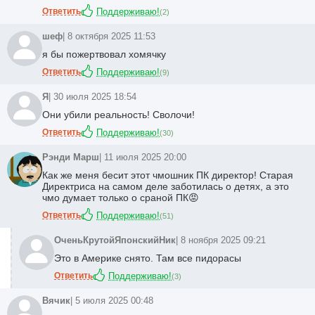
Ответить
Поддерживаю!
(
2
)
шеф
| 8 октября 2025 11:53
я бы пожертвовал хомячку
Ответить
Поддерживаю!
(
9
)
Я
| 30 июля 2025 18:54
Они убили реальность! Сволочи!
Ответить
Поддерживаю!
(
30
)
Рэнди Марш
| 11 июля 2025 20:00
Как же меня бесит этот чмошник ПК директор! Старая
Директриса на самом деле заботилась о детях, а это
чмо думает только о сраной ПК😡
Ответить
Поддерживаю!
(
51
)
ОченьКрутойЯпонскийНик
| 8 ноября 2025 09:21
Это в Америке снято. Там все пидорасы
Ответить
Поддерживаю!
(
3
)
Вячик
| 5 июля 2025 00:48