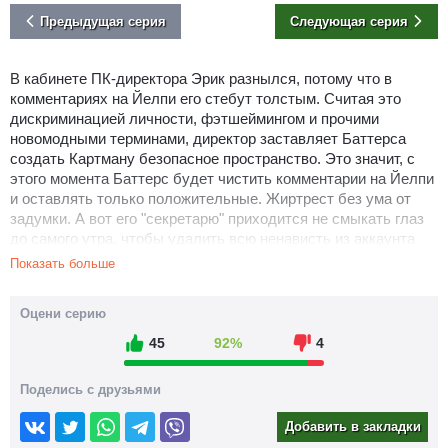
Предыдущая серия
Следующая серия
В кабинете ПК-директора Эрик разнылся, потому что в
комментариях на Йелпи его стебут толстым. Считая это
дискриминацией личности, фэтшеймингом и прочими
новомодными терминами, директор заставляет Баттерса
создать Картману безопасное пространство. Это значит, с
этого момента Баттерс будет чистить комментарии на Йелпи
и оставлять только положительные. Жиртрест без ума от
задумки. А вот его "секретарю" приходится не смыкать глаз
до самого утра, чтобы удалить всю ненависть из аккаунта
жирдяя.
Показать больше
ПК-директор хвалит пацана за стремление сделать мир
лучше. И в качестве поощрения даёт ему... Стивена Сигала.
Оцени серию
Актёра также обижают в комментариях и теперь он также
45
92%
4
нуждается в безопасном пространстве. После Сигала
Баттерсу дают ещё одну звезду. Потом ещё и ещё. А
вишенкой на торте станут несколько пышных моделей
Поделись с друзьями
рекламы женского белья размеров плюс-сайз. Не поспевая
Добавить в закладки
уследить за всеми комментариями, Баттерс несколько