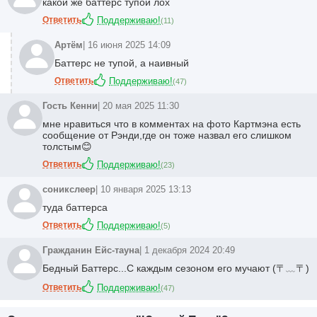
какой же баттерс тупой лох
Ответить
Поддерживаю!
(
11
)
Артём
| 16 июня 2025 14:09
Баттерс не тупой, а наивный
Ответить
Поддерживаю!
(
47
)
Гость Кенни
| 20 мая 2025 11:30
мне нравиться что в комментах на фото Картмэна есть
сообщение от Рэнди,где он тоже назвал его слишком
толстым😊
Ответить
Поддерживаю!
(
23
)
соникслеер
| 10 января 2025 13:13
туда баттерса
Ответить
Поддерживаю!
(
5
)
Гражданин Ейс-тауна
| 1 декабря 2024 20:49
Бедный Баттерс...С каждым сезоном его мучают (⁠〒⁠﹏⁠〒⁠)
Ответить
Поддерживаю!
(
47
)