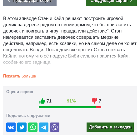
Предыдущая серия
Следующая серия
В этом эпизоде Стэн и Кайл решают построить игровой
домик на дереве рядом со своим домом, чтобы пригласить
девочек и поиграть в игру "правда или действие". Стэн
намеревается заставить девочек совершать мерзкие
действия, например, есть козявки, но на самом деле он хочет
поцеловать Венди. Последняя же просит Стэна позвать
Кайла, потому что её подруге Биби сильно нравится Кайл,
особенно его задница.
Картман и Кенни узнают, что друзья строят домик не позвав
Показать больше
их, поэтому, в отместку они начинают строительство
собственного домика на участке Эрика. После завершения
строительства, они приглашают 2 девчонок-подростков,
Оцени серию
сбежавших из дома. В то время как Картман и Кенни хотят
71
91%
7
играть с ними в "правда или действие", девочки, будучи не
заинтересованными в детских играх, устраивают в домике
тусовку, пригласив на неё своих знакомых.
Поделись с друзьями
В семье Стэна возникают проблемы в отношениях его
Добавить в закладки
родителей. Они устраивают скандалы друг другу и оба
решают расстаться по обоюдному согласию. Рэнди идёт на