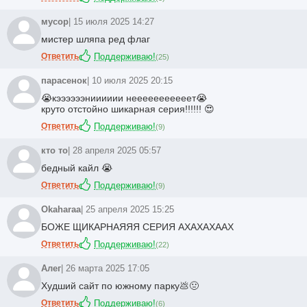
мусор
| 15 июля 2025 14:27
мистер шляпа ред флаг
Ответить
Поддерживаю!
(
25
)
парасенок
| 10 июля 2025 20:15
😭кээээээнииииии нееееееееееет😭
круто отстойно шикарная серия!!!!!! 😍
Ответить
Поддерживаю!
(
9
)
кто то
| 28 апреля 2025 05:57
бедный кайл 😭
Ответить
Поддерживаю!
(
9
)
Okaharaa
| 25 апреля 2025 15:25
БОЖЕ ЩИКАРНАЯЯЯ СЕРИЯ АХАХАХААХ
Ответить
Поддерживаю!
(
22
)
Алег
| 26 марта 2025 17:05
Худший сайт по южному парку💩🤢
Ответить
Поддерживаю!
(
6
)