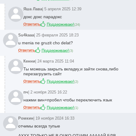
Яша Лава
| 5 апреля 2025 12:39
докс докс парадокс
Ответить
Поддерживаю!
(
24
)
Su4kaaa
| 25 февраля 2025 18:23
u menia ne gruzit cho delat?
Ответить
Поддерживаю!
(
3
)
Кенни
| 24 марта 2025 11:04
Ты можешь закрыть вкладку,и зайти снова,либо
перезагрузить сайт
Ответить
Поддерживаю!
(
2
)
пч
| 2 ноября 2025 16:22
нажми вин+пробел чтобы переключить язык
Ответить
Поддерживаю!
(
1
)
Ромкин
| 19 ноября 2024 16:33
отчимы всегда тупые
АХХХ ТОЛЬКО НЕ В ОЧКО ОТЧИМ АААААЙ БЛЯ