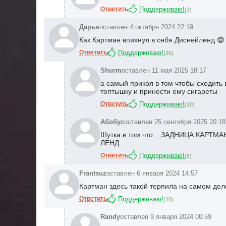
Ответить
Поддерживаю!
(
3
)
Дарья
оставлен 4 октября 2024 22:19
Как Картман впихнул в себя Диснейленд 😨
Ответить
Поддерживаю!
(
25
)
Shurm
оставлен 11 мая 2025 18:17
а самый прикол в том чтобы сходить
топтышку и принести ему сигареты
Ответить
Поддерживаю!
(
10
)
Абобус
оставлен 25 сентября 2025 20:18
Шутка в том что... ЗАДНИЦА КАР
ЛЕНД
Ответить
Поддерживаю!
(
5
)
Frantsuz
оставлен 6 января 2024 14:57
Картман здесь такой терпила на самом дел
Ответить
Поддерживаю!
(
16
)
Randy
оставлен 9 января 2024 00:59