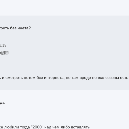
треть без инета?
3:19
к🙌🏻
 и смотреть потом без интернета, но там вроде не все сезоны есть
ода
се любили тогда "2000" над чем либо вставлять