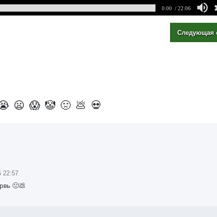
0:00
/ 22:06
Следующая 
😭
😦
😱
🤡
🤢
💩
💀
 22:57
рвь 🤢💩