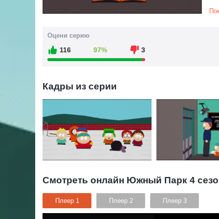
ка
По
Ке
пр
тю
Оцени серию
пр
116
97%
3
Ме
са
ма
Кадры из серии
Но
ну
Смотреть онлайн Южный Парк 4 сезо
Плеер 1
Плеер 2
Плеер 3