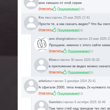
мне смешно от этой серии
Ответить
Поддерживаю!
(
15
)
Кто то
оставлен 23 мая 2025 17:41
Прости те, а как скачать видио? Что бы смо
Ответить
Поддерживаю!
(
8
)
awe diwigiration
оставлен 23 мая 2025 2
Прощаем, именно с этого сайти ника
Ответить
Поддерживаю!
(
7
)
Юля
оставлен 30 июня 2025 00:20
в приложении вк видео можно скачать
Ответить
Поддерживаю!
(
3
)
arkelus
оставлен 3 декабря 2024 20:41
А сфигали 2000, типа январь 2к нулевого г
Ответить
Поддерживаю!
(
3
)
Gamlet
оставлен 6 октября 2025 16:49
Там типо стеб над трендом тех лет, в