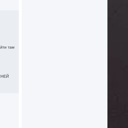
айти там
СНЕЙ