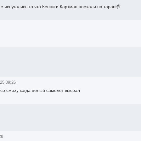
е испугались то что Кенни и Картман поехали на таран🤣
25 09:26
 со смеху когда целый самолёт высрал
28