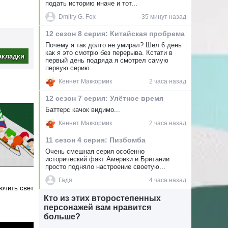
подать историю иначе и тот...
просит
аются
Dmitry G. Fox
35 минут назад
ает в
12 сезон 8 серия: Китайская пробрема
ым Эрику
Почему я так долго не умирал? Шел 6 день
как я это смотрю без перерыва. Кстати в
акладки
первый день подряда я смотрел самую
 горы на
первую серию...
чшей
Кеннет Маккормик
2 часа назад
 героев.
 Ребятам
12 сезон 7 серия: Улётное время
Баттерс качок видимо...
Кеннет Маккормик
2 часа назад
11 сезон 4 серия: Пизбомба
Очень смешная серия особенно
исторический факт Америки и Британии
просто подняло настроение своетую...
Гадя
4 часа назад
ючить свет
Кто из этих второстепенных
персонажей вам нравится
больше?