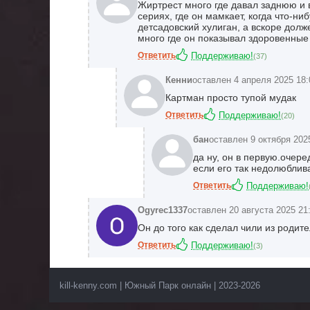
Жиртрест много где давал заднюю и ве
сериях, где он мамкает, когда что-ниб
детсадовский хулиган, а вскоре долж
много где он показывал здоровенные
Ответить
Поддерживаю!
(
37
)
Кенни
оставлен 4 апреля 2025 18:
Картман просто тупой мудак
Ответить
Поддерживаю!
(
20
)
бан
оставлен 9 октября 202
да ну, он в первую.очере
если его так недолюблив
Ответить
Поддерживаю!
Ogyrec1337
оставлен 20 августа 2025 21
Он до того как сделал чили из родит
Ответить
Поддерживаю!
(
3
)
kill-kenny.com | Южный Парк онлайн | 2023-2026