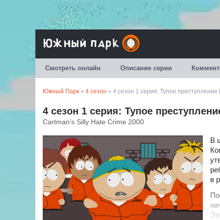
Смотреть онлайн
Описание серии
Коммент
Южный Парк
»
4 сезон
» 4 сезон 1 серия: Тупое преступление
4 сезон 1 серия: Тупое преступлен
Cartman’s Silly Hate Crime 2000
В 
Ко
ут
ре
в 
По
на
Эр