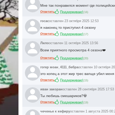
Мне так понравился момент где полицейски
Ответить
Поддерживаю!
(
16
)
госас
оставлен 23 октября 2025 12:53
я наконец то приступил 4 сезону
Ответить
Поддерживаю!
(
17
)
Лило
оставлен 11 октября 2025 13:56
Всем приятного просмотра 4 сезона❤️
Ответить
Поддерживаю!
(
20
)
гогер моан_4111_бебра
оставлен 10 октября 20
это копец а этот жир трес вапще убил меня
Ответить
Поддерживаю!
(
15
)
иван закоран
оставлен 28 сентября 2025 17:53
Ты любишь смешариков?💀
Ответить
Поддерживаю!
(
19
)
чеченье к кефиру
оставлен 1 августа 2025 00: