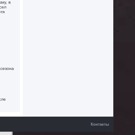
аку, в
 сел
отя
 сезона
сле
Контакты