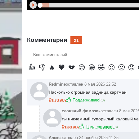
Комментарии
21
Ваш
комментарий
👍
👎
🔥
🧡
💔
😊
😁
🤣
😍
🙁
😡
Redmine
оставлен 8 мая 2026 22:52
Насколько огромная задница картман
Ответить
Поддерживаю!
(
3
)
слонячий фимозик
оставлен 8 мая 2026
ты никчемный тупорылый каловый че
Ответить
Поддерживаю!
(
3
)
Алекс
оставлен 24 ноября 2025 11:25