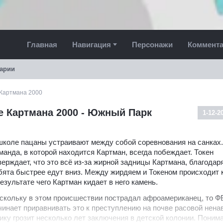
Главная
Навигация
Персонажи
Коммент
арии
 Картмана 2000
ие Картмана 2000 - Южный Парк
1-12-2
школе пацаны устраивают между собой соревнования на санках.
манда, в которой находится Картман, всегда побеждает. Токен
верждает, что это всё из-за жирной задницы Картмана, благодар
бята быстрее едут вниз. Между жирдяем и Токеном происходит 
результате чего Картман кидает в него камень.
скольку в этом происшествии пострадал афроамериканец, то Ф
чинает приравнивать это к преступлению на почве расовой нена
ику грозит несколько лет заключения в детской колонии. Понима