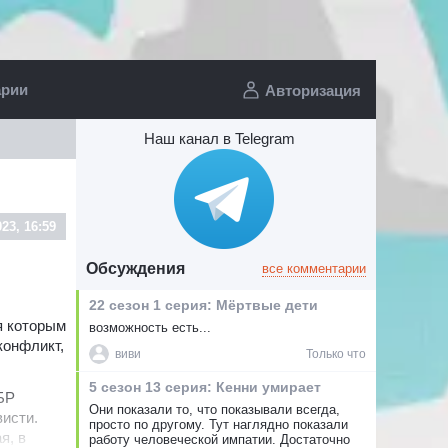
арии
Авторизация
Наш канал в Telegram
023, 16:59
Обсуждения
все комментарии
22 сезон 1 серия: Мёртвые дети
я которым
возможность есть...
конфликт,
виви
Только что
5 сезон 13 серия: Кенни умирает
БР
Они показали то, что показывали всегда,
висти.
просто по другому. Тут наглядно показали
я, в
работу человеческой импатии. Достаточно