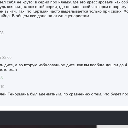
л себя не круто: в серии про няньку, где его дрессировали как соб
удь клянчит, также в той серии, где по вине всей четверки в тюрьму
ен выйти. Так что Картман часто выделывается только при своих. Х
 яйца. В общем все дано на откуп сценаристам.
08
5 23:09
дь дите, а во вторую избалованное дите. как вы вообще дошли до 4
аете brah
(
4
)
:19
елей Тенормана был адекватным, по сравнению с тем, что будет по