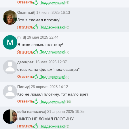
Ответить
Поддерживаю!
(
6
)
Окаяный
| 17 июня 2025 16:13
Это я сломал плотину!
Ответить
Поддерживаю!
(
6
)
m_d
| 29 мая 2025 22:44
Я тоже сломал плотину!
Ответить
Поддерживаю!
(
7
)
дегенрат
| 15 мая 2025 12:37
отсылка на фильм 'послезавтра"
Ответить
Поддерживаю!
(
9
)
Пипиу
| 26 апреля 2025 14:12
Кто не ломал плотину, тот нагло врет
Ответить
Поддерживаю!
(
10
)
sofia namazova
| 21 апреля 2025 19:25
НИКТО НЕ ЛОМАЛ ПЛОТИНУ
Ответить
Поддерживаю!
(
3
)