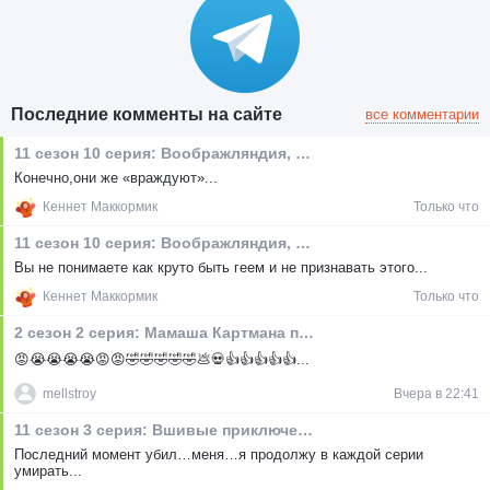
Последние комменты на сайте
все комментарии
11 сезон 10 серия: Воображляндия, эпизод I
Конечно,они же «враждуют»...
Кеннет Маккормик
Только что
11 сезон 10 серия: Воображляндия, эпизод I
Вы не понимаете как круто быть геем и не признавать этого...
Кеннет Маккормик
Только что
2 сезон 2 серия: Мамаша Картмана по-прежнему грязная шлюха
😡😭😭😭😭😡😡🤣🤣🤣🤣🤣💩💀👍👍👍👍👍...
mellstroy
Вчера в 22:41
11 сезон 3 серия: Вшивые приключения
Последний момент убил…меня…я продолжу в каждой серии
умирать...