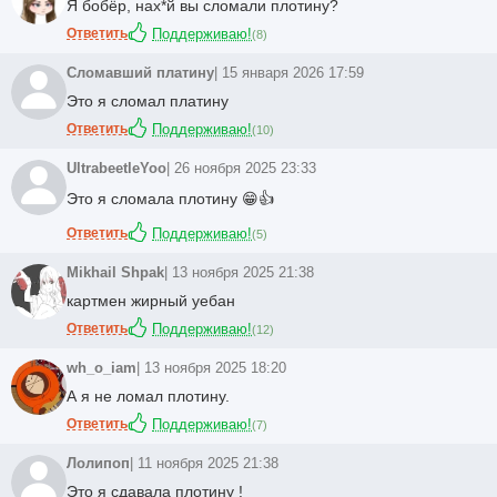
Я бобёр,
нах*й
вы сломали плотину?
Ответить
Поддерживаю!
(
8
)
Сломавший платину
| 15 января 2026 17:59
Это я сломал платину
Ответить
Поддерживаю!
(
10
)
UltrabeetleYoo
| 26 ноября 2025 23:33
Это я сломала плотину 😁👍
Ответить
Поддерживаю!
(
5
)
Mikhail Shpak
| 13 ноября 2025 21:38
картмен жирный уебан
Ответить
Поддерживаю!
(
12
)
wh_o_iam
| 13 ноября 2025 18:20
А я не ломал плотину.
Ответить
Поддерживаю!
(
7
)
Лолипоп
| 11 ноября 2025 21:38
Это я сдавала плотину !