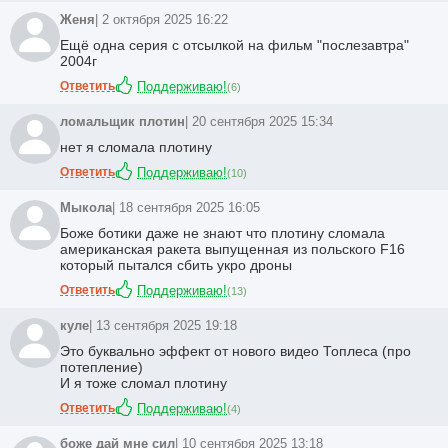
Женя
| 2 октября 2025 16:22
Ещё одна серия с отсылкой на фильм "послезавтра"
2004г
Ответить
Поддерживаю!
(
6
)
ломальщик плотин
| 20 сентября 2025 15:34
нет я сломала плотину
Ответить
Поддерживаю!
(
10
)
Мыкола
| 18 сентября 2025 16:05
Боже ботики даже не знают что плотину сломала
американская ракета выпущенная из польского F16
который пытался сбить укро дроны
Ответить
Поддерживаю!
(
13
)
куле
| 13 сентября 2025 19:18
Это буквально эффект от нового видео Топлеса (про
потепление)
И я тоже сломал плотину
Ответить
Поддерживаю!
(
4
)
боже дай мне сил
| 10 сентября 2025 13:18