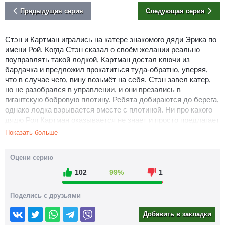
Предыдущая серия
Следующая серия
Стэн и Картман игрались на катере знакомого дяди Эрика по
имени Рой. Когда Стэн сказал о своём желании реально
поуправлять такой лодкой, Картман достал ключи из
бардачка и предложил прокатиться туда-обратно, уверяя,
что в случае чего, вину возьмёт на себя. Стэн завел катер,
но не разобрался в управлении, и они врезались в
гигантскую бобровую плотину. Ребята добираются до берега,
однако лодка взрывается вместе с плотиной. Ни про какого
дядю Роя Картман оказывается не знает и просто предлагает
никому не рассказывать о случившемся.
Показать больше
Вечером по телевизору объявляют о крупном наводнении в
Бивертоне, из-за которого жителям домов приходится
Оцени серию
взбираться на крыши. Не смотря на общую численность
102
99%
1
города 6,000 человек, по новостям объявляют о жертвах,
переваливших за 100 миллионов. Стэн обеспокоен за людей,
попавших в беду. Он рассказывает родителям о своём
Поделись с друзьями
опасении, но Рэнди объясняет, что прежде чем спасать
Добавить в закладки
людей, нужно понять, кто является виновником. Одни люди