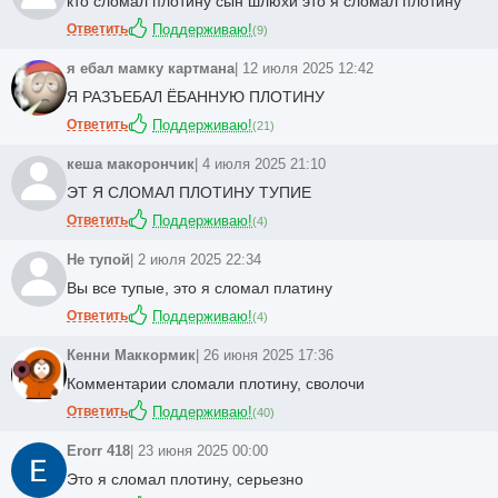
кто сломал плотину сын шлюхи это я сломал плотину
Ответить
Поддерживаю!
(
9
)
я ебал мамку картмана
| 12 июля 2025 12:42
Я РАЗЪЕБАЛ ЁБАННУЮ ПЛОТИНУ
Ответить
Поддерживаю!
(
21
)
кеша макорончик
| 4 июля 2025 21:10
ЭТ Я СЛОМАЛ ПЛОТИНУ ТУПИЕ
Ответить
Поддерживаю!
(
4
)
Не тупой
| 2 июля 2025 22:34
Вы все тупые, это я сломал платину
Ответить
Поддерживаю!
(
4
)
Кенни Маккормик
| 26 июня 2025 17:36
Комментарии сломали плотину, сволочи
Ответить
Поддерживаю!
(
40
)
Erorr 418
| 23 июня 2025 00:00
Это я сломал плотину, серьезно