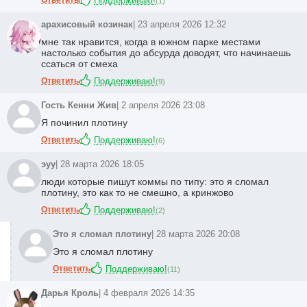
Поддерживаю!
(
1
)
арахисовый козинак
| 23 апреля 2026 12:32
мне так нравится, когда в южном парке местами
настолько события до абсурда доводят, что начинаешь
ссаться от смеха
Ответить
Поддерживаю!
(
9
)
Гость Кенни Жив
| 2 апреля 2026 23:08
Я починил плотину
Ответить
Поддерживаю!
(
6
)
эуу
| 28 марта 2026 18:05
люди которые пишут коммы по типу: это я сломал
плотину, это как то не смешно, а кринжово
Ответить
Поддерживаю!
(
2
)
Это я сломал плотину
| 28 марта 2026 20:08
Это я сломал плотину
Ответить
Поддерживаю!
(
11
)
Дарья Кроль
| 4 февраля 2026 14:35