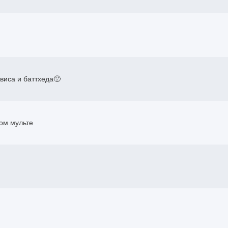
виса и баттхеда🙁
ом мульте