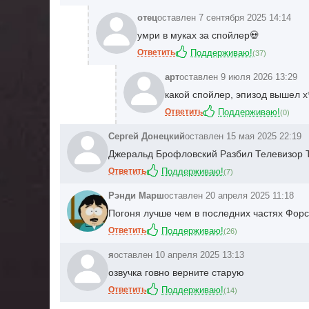
отец
оставлен 7 сентября 2025 14:14
умри в муках за спойлер💀
Ответить
Поддерживаю!
(
37
)
арт
оставлен 9 июля 2026 13:29
какой спойлер, эпизод вышел
х
Ответить
Поддерживаю!
(
0
)
Сергей Донецкий
оставлен 15 мая 2025 22:19
Джеральд Брофловский Разбил Телевизор 
Ответить
Поддерживаю!
(
7
)
Рэнди Марш
оставлен 20 апреля 2025 11:18
Погоня лучше чем в последних частях Фор
Ответить
Поддерживаю!
(
26
)
я
оставлен 10 апреля 2025 13:13
озвучка говно верните старую
Ответить
Поддерживаю!
(
14
)