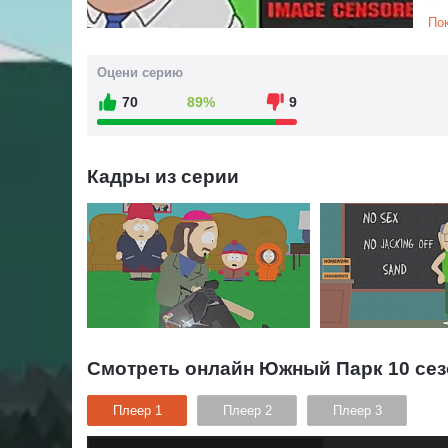
От
По
об
кр
сн
Оцени серию
др
70
89%
9
Эр
мо
А 
Кадры из серии
во
по
ча
то
оп
Смотреть онлайн Южный Парк 10 сез
Плеер 1
Плеер 2
Плеер 3