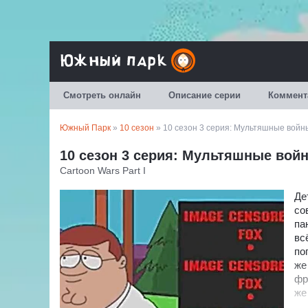
Смотреть онлайн
Описание серии
Коммент
Южный Парк
»
10 сезон
» 10 сезон 3 серия: Мультяшные войны
10 сезон 3 серия: Мультяшные войн
Cartoon Wars Part I
Де
со
па
вс
по
же
фр
же