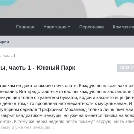
Главная
Навигация
Персонажи
Коммент
арии
, часть 1
ы, часть 1 - Южный Парк
16-12-2
тишкам не дают спокойно лечь спать. Каждую ночь созывают э
вещания. Вот представьте, что вас бы каждую ночь заставляли 
никующей толпе с туалетной бумагой, водой и какой-то ещё фигнё
ё дело в том, что проявлена нетолерантность к мусульманам. И 
пулярном сериале "Гриффины" Мохаммед только лишь пьёт чай 
 закрыт квадратиком цензуры, но уже начинается паника на все
онтах. К тому же через неделю опять покажут вторую часть эпиз
 тему и уже без цензуры...