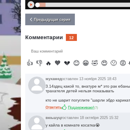
Предыдущая серия
Комментарии
12
Ваш
комментарий
👍
👎
🔥
🧡
💔
😊
😁
🤣
😍
🙁
😡
мухамед
оставлен 13 ноября 2025 18:43
3.14здец
какой то, внатуре м* это рак ебан
трахателя детей нельзя показывать
кто не шарит погуглите "шарли эбдо карика
Ответить
Поддерживаю!
(
7
)
вюьшуцг
оставлен 18 октября 2025 15:32
у кайла в комнате косатка😭