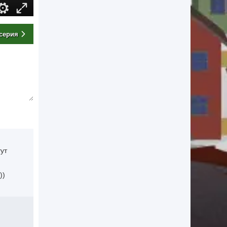
серия
тут
))