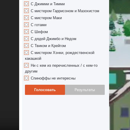
С Джимми и Тимми
С мистером Гаррисоном и Мазохистом
С мистером Маки
С готами
С Шефом
С дядей Джимбо и Недом
С Твиком и Крейгом
С мистером Хэнки, рождественской
какашкой
Ни с кем из перечисленных / с кем-то
другим
Спиноффы не интересны
Голосовать
Результаты