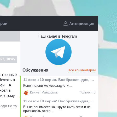
арии
Авторизация
Наш канал в Telegram
023, 10:45
Обсуждения
все комментарии
кстренные
11 сезон 10 серия: Воображляндия, эпизод I
бежать в
й... А
Конечно,они же «враждуют»...
хотя в
Кеннет Маккормик
Только что
и к тому
х
11 сезон 10 серия: Воображляндия, эпизод I
ода на ту
Вы не понимаете как круто быть геем и не
признавать этого...