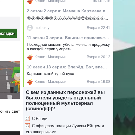
Кеннет Маккормик
Только что
Тут ещё
, что он
2 сезон 2 серия: Мамаша Картмана по-прежнему грязная шлюха
ебовать
😡😭😭😭😭😡😡🤣🤣🤣🤣🤣💩💀👍👍👍👍👍...
ерантный
прашивает
mellstroy
Вчера в 22:41
елигиями
акладки
11 сезон 3 серия: Вшивые приключения
Последний момент убил…меня…я продолжу
ый
в каждой серии умирать...
мане
Кеннет Маккормик
Вчера в 20:12
о первая
 стоит
10 сезон 13 серия: Вперёд, Бог, вперёд XII
 себе
Картман такой тупой сука...
Кеннет Маккормик
Вчера в 19:08
С кем из данных персонажей вы
бы хотели увидеть отдельный
полноценный мультсериал
(спинофф)?
ючить свет
С Рэнди
С офицером полиции Луисом Ейтцем и
его напарниками