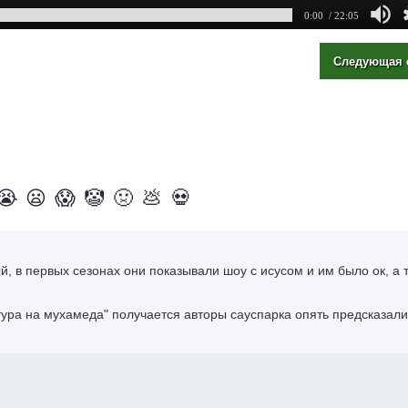
0:00
/ 22:05
Следующая 
😭
😦
😱
🤡
🤢
💩
💀
ый, в первых сезонах они показывали шоу с исусом и им было ок, а 
тура на мухамеда" получается авторы сауспарка опять предсказали