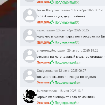
Ответить
Поддерживаю!
(
7
)
Гость Жигуль
оставлен 10 октября 2025 06:19
5:37 Ахаахх сукк, двухслойная)
Ответить
Поддерживаю!
(
2
)
чел
оставлен 13 сентября 2025 00:27
жаль что в южном парка нету отсылок на Би
Ответить
Поддерживаю!
(
8
)
спермохуй
оставлен 29 августа 2025 19:23
отсылка на легендарный мульт в легендарн
Ответить
Поддерживаю!
(
13
)
Craig
оставлен 12 июня 2025 09:07
так много экшена я никогда не видела
Ответить
Поддерживаю!
(
19
)
buren
оставлен 18 мая 2025 13:21
короче,их сценаристы это ламантины
Ответить
Поддерживаю!
(
9
)