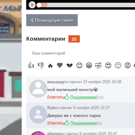
Предыдущая серия
Комментарии
25
Ваш
комментарий
👍
👎
🔥
🧡
💔
😊
😁
🤣
😍
🙁
😡
вюьшуцг
оставлен 23 ноября 2025 15:08
мой маленький монстр😭
Ответить
Поддерживаю!
(
21
)
Kyle
оставлен 5 ноября 2025 22:27
Джерри же с южного парка
Ответить
Поддерживаю!
(
2
)
plinnsv
оставлен 9 октября 2025 10:47