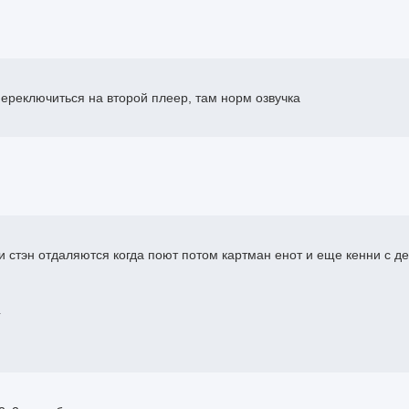
 переключиться на второй плеер, там норм озвучка
 и стэн отдаляются когда поют потом картман енот и еще кенни с д
1