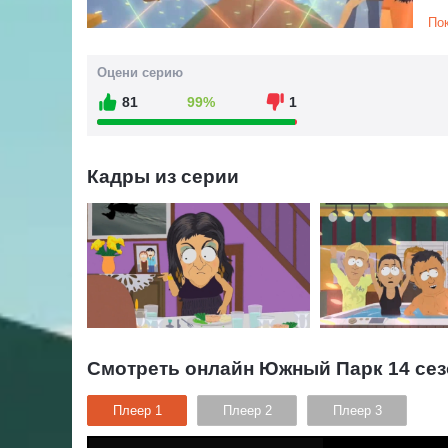
Те
По
ис
вс
Оцени серию
чт
мо
81
99%
1
бе
А 
Ше
Кадры из серии
жи
Дж
Смотреть онлайн Южный Парк 14 сез
Плеер 1
Плеер 2
Плеер 3