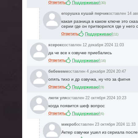
Ответить
Поддерживаю!
(
30
)
егорушка кушай перчик
оставлен 14 ав
какая разница в каком ключе это ска
серии где он притворился где у него
Ответить
Поддерживаю!
(
11
)
ксерокс
оставлен 12 декабря 2024 11:03
да че все к озвучке приебались
Ответить
Поддерживаю!
(
16
)
бебемеме
оставлен 4 декабря 2024 20:47
опять тихо и др озвучка, ну что за фигня
Ответить
Поддерживаю!
(
9
)
люти уля
оставлен 22 октября 2024 10:23
когда появится шеф вопрос
Ответить
Поддерживаю!
(
6
)
микроб
оставлен 23 октября 2024 11:33
Актер озвучки ушел из сериала после