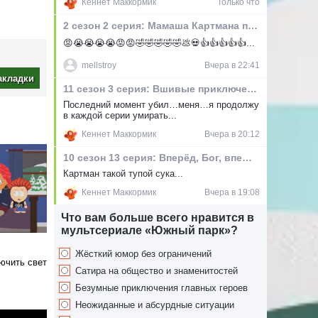
Кеннет Маккормик
Только что
о
2 сезон 2 серия: Мамаша Картмана по-прежнему грязная шлюха
рси, и
😡😭😭😭😭😡😡🤣🤣🤣🤣🤣💩💀👍👍👍👍👍...
авляет,
тяга к
mellstroy
Вчера в 22:41
аму не
акладки
11 сезон 3 серия: Вшивые приключения
Последний момент убил…меня…я продолжу
а и
в каждой серии умирать...
 сами
Кеннет Маккормик
Вчера в 20:12
10 сезон 13 серия: Вперёд, Бог, вперёд XII
Картман такой тупой сука...
Кеннет Маккормик
Вчера в 19:08
Что вам больше всего нравится в
мультсериале «Южный парк»?
Жёсткий юмор без ограничений
ючить свет
Сатира на общество и знаменитостей
Безумные приключения главных героев
Неожиданные и абсурдные ситуации