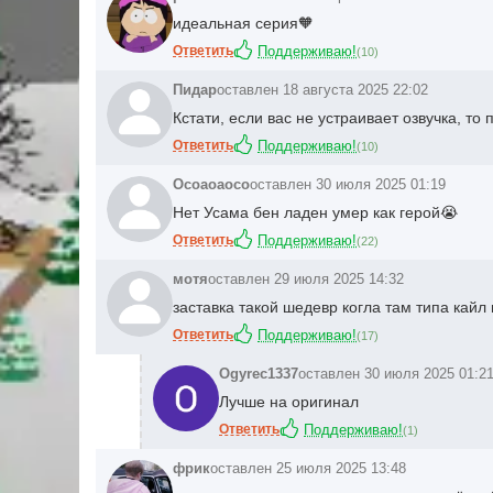
идеальная серия🧡
Ответить
Поддерживаю!
(
10
)
Пидар
оставлен 18 августа 2025 22:02
Кстати, если вас не устраивает озвучка, то
Ответить
Поддерживаю!
(
10
)
Осоаоаосо
оставлен 30 июля 2025 01:19
Нет Усама бен ладен умер как герой😭
Ответить
Поддерживаю!
(
22
)
мотя
оставлен 29 июля 2025 14:32
заставка такой шедевр когла там типа кайл
Ответить
Поддерживаю!
(
17
)
Ogyrec1337
оставлен 30 июля 2025 01:2
Лучше на оригинал
Ответить
Поддерживаю!
(
1
)
фрик
оставлен 25 июля 2025 13:48