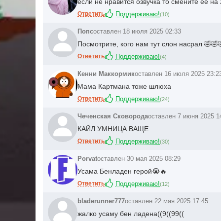
если не нравится озвучка то смените её на
Ответить
Поддерживаю!
(
10
)
Попс
оставлен 18 июля 2025 02:33
Посмотрите, кого нам тут слон насрал 🤣🤣
Ответить
Поддерживаю!
(
4
)
Кенни Маккормик
оставлен 16 июля 2025 23:2
Мама Картмана тоже шлюха
Ответить
Поддерживаю!
(
24
)
Чеченская Сковорода
оставлен 7 июня 2025 1
КАЙЛ УМНИЦА ВАЩЕ
Ответить
Поддерживаю!
(
30
)
Porvat
оставлен 30 мая 2025 08:29
Усама Бенладен герой😭🔥
Ответить
Поддерживаю!
(
12
)
bladerunner777
оставлен 22 мая 2025 17:45
жалко усаму бен ладена((9((99((