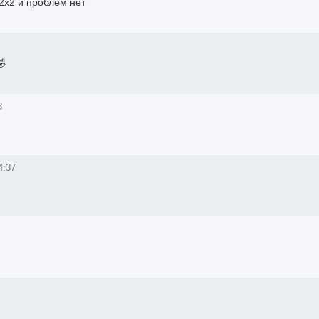
 2х2 и проблем нет
🤣
3
4:37