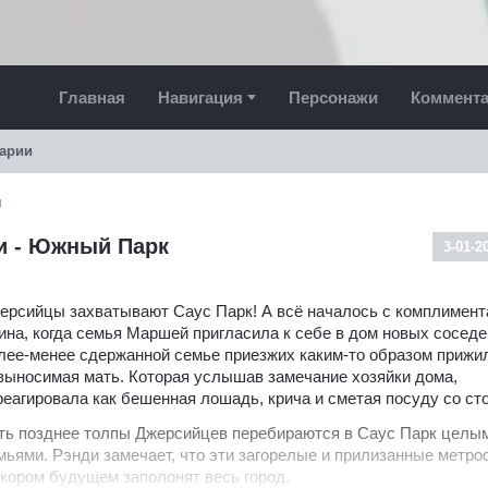
Главная
Навигация
Персонажи
Коммент
арии
и
си - Южный Парк
3-01-2
ерсийцы захватывают Саус Парк! А всё началось с комплимент
ина, когда семья Маршей пригласила к себе в дом новых соседе
лее-менее сдержанной семье приезжих каким-то образом прижи
выносимая мать. Которая услышав замечание хозяйки дома,
реагировала как бешенная лошадь, крича и сметая посуду со ст
ть позднее толпы Джерсийцев перебираются в Саус Парк целы
мьями. Рэнди замечает, что эти загорелые и прилизанные метр
скором будущем заполонят весь город.