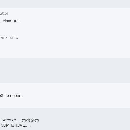
19:34
. Мазл тов!
2025 14:37
й не очень.
????.... 😰😰😰😰
ОМ КЛЮЧЕ.....