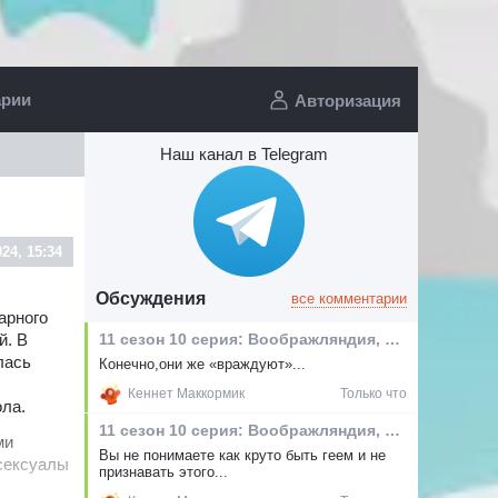
арии
Авторизация
Наш канал в Telegram
024, 15:34
Обсуждения
все комментарии
арного
11 сезон 10 серия: Воображляндия, эпизод I
й. В
лась
Конечно,они же «враждуют»...
Кеннет Маккормик
Только что
ола.
11 сезон 10 серия: Воображляндия, эпизод I
ми
Вы не понимаете как круто быть геем и не
осексуалы
признавать этого...