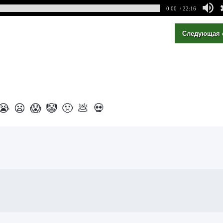
0:00
/ 22:16
Следующая 
😭
😦
😱
🤡
🤢
💩
💀