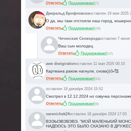
Ответить
Поддерживаю!
(
7
)
Джеральд Брофловски
оставлен 19 мая 2025 
О да, мы таки отстояли наш город, кошерно
Ответить
Поддерживаю!
(
19
)
Чеченская Сковорода
оставлен 7 июня 
Ваш сын молодец
Ответить
Поддерживаю!
(
17
)
awe diwigiration
оставлен 11 мая 2025 00:10
Картмана раком нагнули, снова))🥳🥰
Ответить
Поддерживаю!
(
21
)
оставлен 19 декабря 2024 15:52
Смотрел в 12.12.2024 но озвучка персонаже
Ответить
Поддерживаю!
(
6
)
varenichek24
оставлен 18 декабря 2024 17:03
ВЭЭЫЭВЭВЭВЭ, "МОЙ МАЛЕНЬКИЙ МОНСТР"
НАДЕЮСЬ ЭТО БЫЛО СКАЗАНО В ДРУЖЕСК