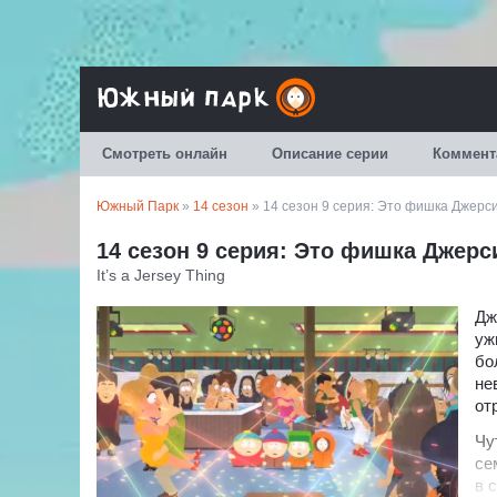
Смотреть онлайн
Описание серии
Коммент
Южный Парк
»
14 сезон
» 14 сезон 9 серия: Это фишка Джерс
14 сезон 9 серия: Это фишка Джер
It’s a Jersey Thing
Дж
уж
бо
не
от
Чу
се
в 