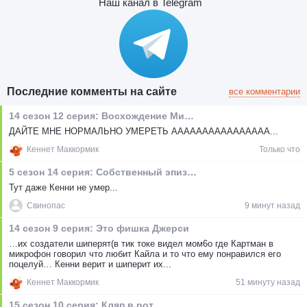
Наш канал в Telegram
Последние комменты на сайте
все комментарии
14 сезон 12 серия: Восхождение Мистериона
ДАЙТЕ МНЕ НОРМАЛЬНО УМЕРЕТЬ АААААААААААААААА...
Кеннет Маккормик
Только что
5 сезон 14 серия: Собственный эпизод Баттерса
Тут даже Кенни не умер...
Свинопас
9 минут назад
14 сезон 9 серия: Это фишка Джерси
…их создатели шиперят(в тик токе видел мом6о где Картман в
микрофон говорил что любит Кайла и то что ему понравился его
поцелуй… Кенни верит и шиперит их...
Кеннет Маккормик
51 минуту назад
15 сезон 10 серия: Кляп в рот