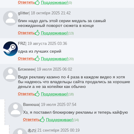
Ответить
Поддерживаю!
(
0
)
glitter
| 18 октября 2025 21:42
блин надо дать этой серии медаль за самый
неожиданный поворот сюжета в конце
Ответить
Поддерживаю!
(
13
)
FRZ
| 19 августа 2025 03:36
одна из лучших серий
Ответить
Поддерживаю!
(
20
)
Блэкмен
| 19 июля 2025 06:02
Видя рекламу казино по 4 раза в каждом видео я хотя
бы надеюсь что владельцы сайта продались за хорошие
деньги а не за копейки как обычно
Ответить
Поддерживаю!
(
18
)
Ванюша
| 19 июля 2025 07:54
Хз, я поставил блокировку рекламы и теперь кайфую
Ответить
Поддерживаю!
(
14
)
| 21 сентября 2025 00:19
名の