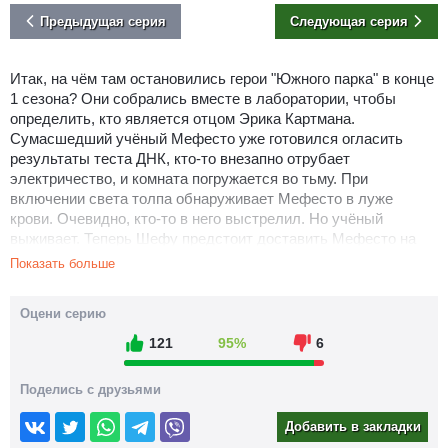
Предыдущая серия
Следующая серия
Итак, на чём там остановились герои "Южного парка" в конце
1 сезона? Они собрались вместе в лаборатории, чтобы
определить, кто является отцом Эрика Картмана.
Сумасшедший учёный Мефесто уже готовился огласить
результаты теста ДНК, кто-то внезапно отрубает
электричество, и комната погружается во тьму. При
включении света толпа обнаруживает Мефесто в луже
крови. Очевидно, кто-то в него выстрелил. Но учёный
выживает. Теперь Шефу предстоит доставить Мефесто на
машине в местную больницу, чтобы спасти его и наконец-то
Показать больше
узнать этот злополучный результат теста. Интрига
продолжается.
Оцени серию
А меж тем в город прибывает съёмочная группа передачи
121
95%
6
"Внимание, розыск" из Лос-Анджелеса. Они пронюхали об
истории с Эриком Картманом и сейчас намереваются снять
настоящий фильм, основанный на произошедшем накануне.
Поделись с друзьями
Остаётся только нанять актёров — и работа началась.
Добавить в закладки
Вскоре Южный парк накрывает снежная буря. Из-за этого в