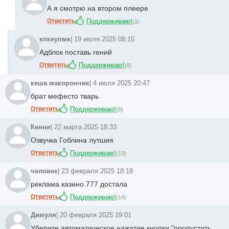
А я смотрю на втором плеере
Ответить
Поддерживаю!
(
1
)
кпкеупмк
| 19 июля 2025 08:15
Адблок поставь гений
Ответить
Поддерживаю!
(
8
)
кеша макорончик
| 4 июля 2025 20:47
брат мефесто тварь
Ответить
Поддерживаю!
(
6
)
Кенни
| 22 марта 2025 18:33
Озвучка Гоблина лутшия
Ответить
Поддерживаю!
(
13
)
человек
| 23 февраля 2025 18:18
реклама казино 777 достала
Ответить
Поддерживаю!
(
14
)
Димуля
| 20 февраля 2025 19:01
Уберите автоматическое нажатие кнопки "пропустить