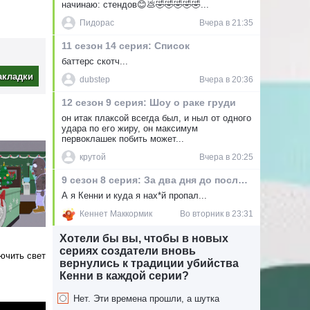
начинаю: стендов😊💩🤣🤣🤣🤣🤣...
орого
Пидорас
Вчера в 21:35
ег и
11 сезон 14 серия: Список
ый
баттерс скотч...
ать этот
ся не в
акладки
dubstep
Вчера в 20:36
, что
12 сезон 9 серия: Шоу о раке груди
олове,
 которой
он итак плаксой всегда был, и ныл от одного
удара по его жиру, он максимум
иться в
первоклашек побить может...
крутой
Вчера в 20:25
9 сезон 8 серия: За два дня до послезавтра
А я Кенни и куда я нах*й пропал...
Кеннет Маккормик
Во вторник в 23:31
Хотели бы вы, чтобы в новых
сериях создатели вновь
ючить свет
вернулись к традиции убийства
Кенни в каждой серии?
Нет. Эти времена прошли, а шутка