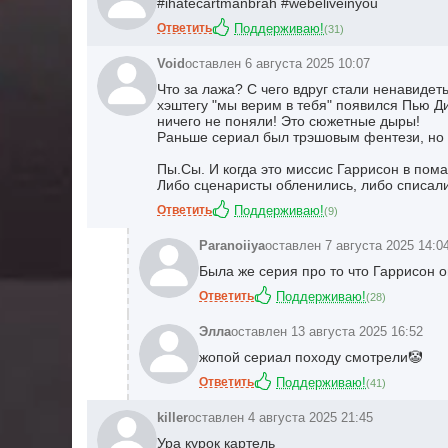
#ihatecartmanbrah #webeliveinyou
Ответить
Поддерживаю!
(
31
)
Void
оставлен 6 августа 2025 10:07
Что за лажа? С чего вдруг стали ненавидет
хэштегу "мы верим в тебя" появился Пью Ди
ничего не поняли! Это сюжетные дыры!
Раньше сериал был трэшовым фентези, но со
Пы.Сы. И когда это миссис Гаррисон в пом
Либо сценаристы обленились, либо списали
Ответить
Поддерживаю!
(
9
)
Paranoiiya
оставлен 7 августа 2025 14:0
Была же серия про то что Гаррисон 
Ответить
Поддерживаю!
(
28
)
Элла
оставлен 13 августа 2025 16:52
жопой сериал походу смотрели🤡
Ответить
Поддерживаю!
(
41
)
killer
оставлен 4 августа 2025 21:45
Ура курок картель