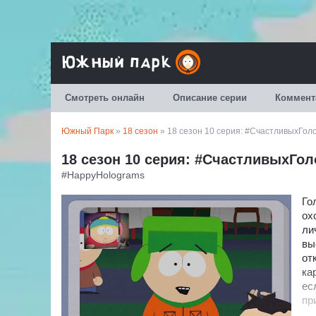
Смотреть онлайн
Описание серии
Коммент
Южный Парк
»
18 сезон
» 18 сезон 10 серия: #СчастливыхГол
18 сезон 10 серия: #СчастливыхГо
#HappyHolograms
Го
ох
ли
вы
от
ка
ес
пр