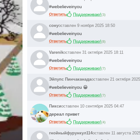
#webelieveinyou
Ответить
Поддерживаю!
(
3
)
сону
оставлен 9 ноября 2025 18:50
#webelieveinyou
Ответить
Поддерживаю!
(
8
)
Varenik
оставлен 31 октября 2025 18:11
#webelieveinyou
Ответить
Поддерживаю!
(
7
)
Эйпупс Пинчаканада
оставлен 21 октября 2025
#webelieveinyou 😀
Ответить
Поддерживаю!
(
7
)
Пикси
оставлен 10 сентября 2025 04:47
дереал привет
Ответить
Поддерживаю!
(
4
)
гнойныйфурункул114
оставлен 11 августа 202