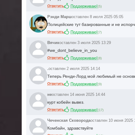
Ответить
Поддерживаю!
(
5
)
Рэнди Марш
оставлен 8 июля 2025 05:05
Полицейские тут базированные и не испо
Ответить
Поддерживаю!
(
7
)
Вячик
оставлен 3 июля 2025 13:29
#we_dont_believe_in_you
Ответить
Поддерживаю!
(
8
)
.
оставлен 2 июля 2025 14:14
Теперь Ренди-Лорд мой любимый не основ
Ответить
Поддерживаю!
(
9
)
не
оставлен 14 июня 2025 14:44
курт кобейн вывез.
Ответить
Поддерживаю!
(
17
)
Чеченская Сковорода
оставлен 10 июня 2025 
Комбайн, здравствуйте