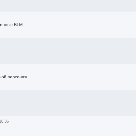
рченные BLM
ной персонаж
18:36