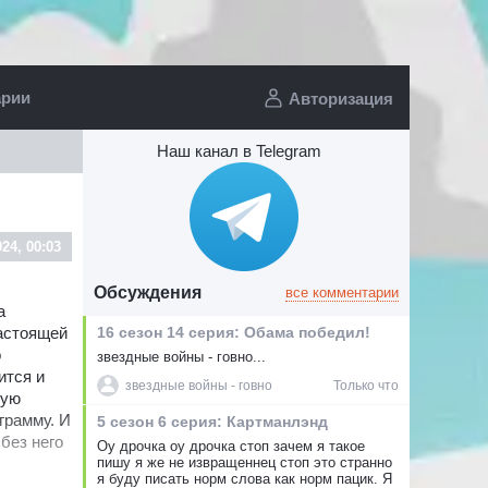
арии
Авторизация
Наш канал в Telegram
024, 00:03
Обсуждения
все комментарии
а
16 сезон 14 серия: Обама победил!
настоящей
о
звездные войны - говно...
ится и
звездные войны - говно
Только что
кую
грамму. И
5 сезон 6 серия: Картманлэнд
без него
Оу дрочка оу дрочка стоп зачем я такое
пишу я же не извращеннец стоп это странно
я буду писать норм слова как норм пацик. Я