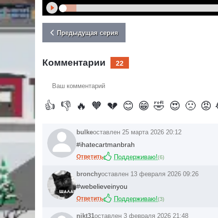
Предыдущая серия
Комментарии
22
Ваш
комментарий
👍
👎
🔥
🧡
💔
😊
😁
🤣
😍
🙁
😡
bulke
оставлен 25 марта 2026 20:12
#ihatecartmanbrah
Ответить
Поддерживаю!
(
6
)
bronchy
оставлен 13 февраля 2026 09:26
#webelieveinyou
Ответить
Поддерживаю!
(
3
)
nikt31
оставлен 3 февраля 2026 21:48