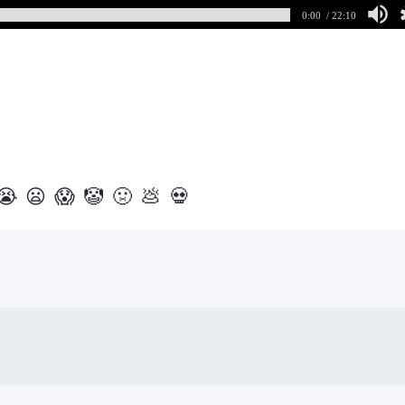
0:00
/ 22:10
😭
😦
😱
🤡
🤢
💩
💀