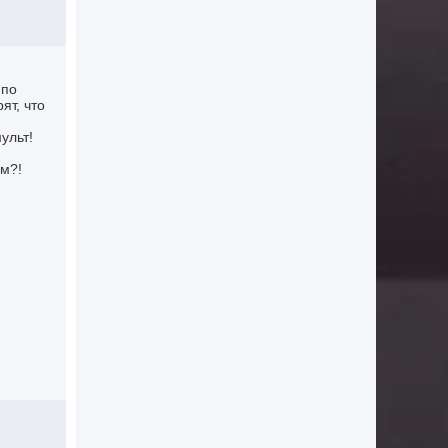
 по
ят, что
ульт!
ом?!