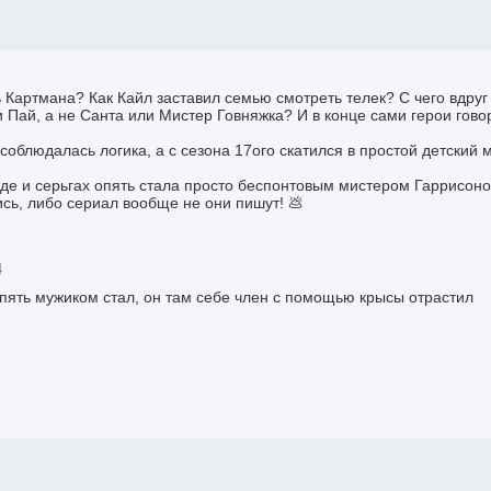
ь Картмана? Как Кайл заставил семью смотреть телек? С чего вдруг
 Пай, а не Санта или Мистер Говняжка? И в конце сами герои говор
блюдалась логика, а с сезона 17ого скатился в простой детский м
аде и серьгах опять стала просто беспонтовым мистером Гаррисон
сь, либо сериал вообще не они пишут! 💩
4
опять мужиком стал, он там себе член с помощью крысы отрастил