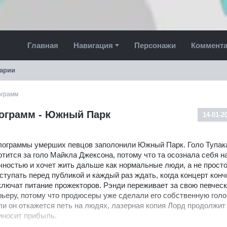
Главная
Навигация
Персонажи
Коммент
арии
ограмм
лограмм - Южный Парк
14-01-2
лограммы умерших певцов заполонили Южный Парк. Голо Тупак
отится за голо Майкла Джексона, потому что та осознала себя 
чностью и хочет жить дальше как нормальные люди, а не прост
ступать перед публикой и каждый раз ждать, когда концерт конч
ключат питание прожекторов. Рэнди переживает за свою певчес
рьеру, потому что продюсеры уже сделали его собственную голо
ли он откажется петь на людях, лазерная копия Лорд продолжит 
иносит прибыль.